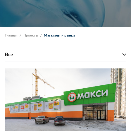
Главная
Проекты
Магазины и рынки
Все
Все
Магазины и рынки
Рестораны и бары
Фастфуды
АЗС
Столовые